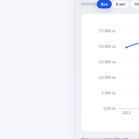
ПЕРИОД
Все
5 лет
10
25 000 га
20 000 га
15 000 га
10 000 га
5 000 га
0,00 га
2012
Источник:
www.fao.org