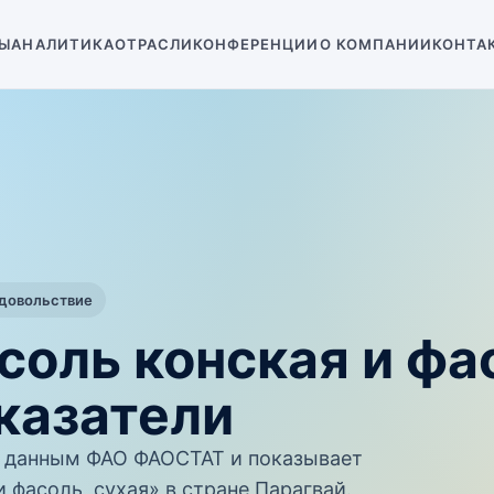
Ы
АНАЛИТИКА
ОТРАСЛИ
КОНФЕРЕНЦИИ
О КОМПАНИИ
КОНТА
одовольствие
соль конская и фа
казатели
 данным ФАО ФАОСТАТ и показывает
 фасоль, сухая» в стране Парагвай.