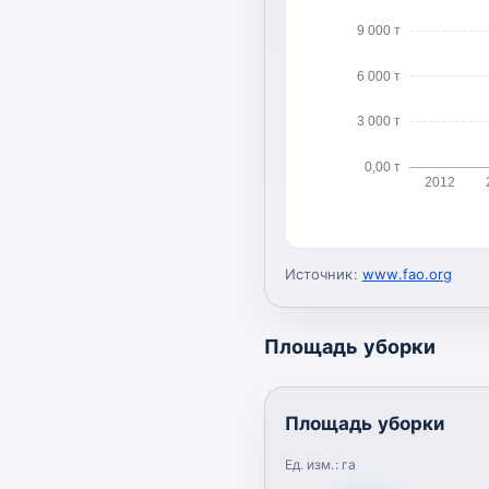
9 000 т
6 000 т
3 000 т
0,00 т
2012
Источник:
www.fao.org
Площадь уборки
Площадь уборки
Ед. изм.:
га