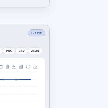
12
точек
PNG
CSV
JSON