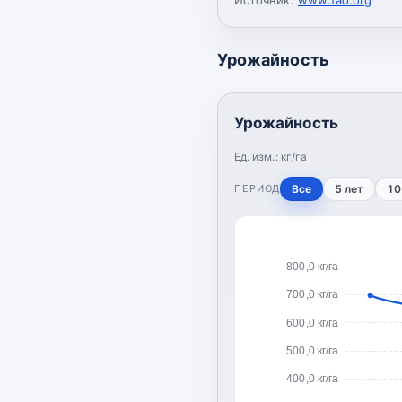
Урожайность
Урожайность
Ед. изм.:
кг/га
ПЕРИОД
Все
5 лет
10
800,0 кг/га
700,0 кг/га
600,0 кг/га
500,0 кг/га
400,0 кг/га