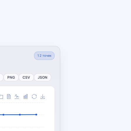
12
точек
PNG
CSV
JSON