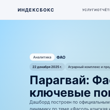
ИНДЕКСБОКС
УСЛУГИ
ОТЧЁТ
/
ФАО
Аналитика
22 декабря 2025 г.
Аграрный комплекс и пр
Парагвай: Фа
ключевые по
Дашборд построен по официальным
динамику по теме «Фасоль конская и