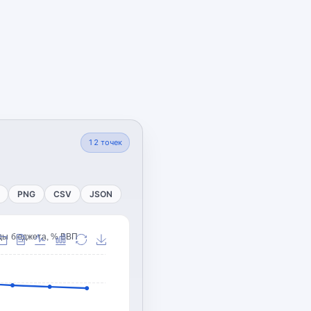
12
точек
PNG
CSV
JSON
ды бюджета, % ВВП