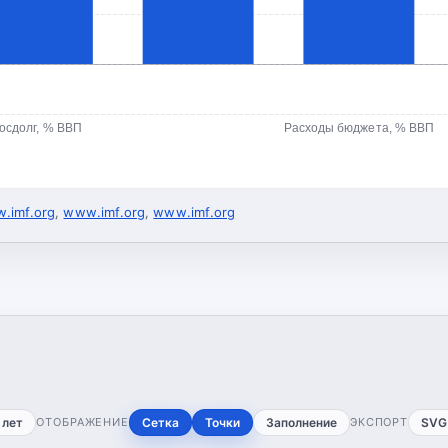
осдолг, % ВВП
Расходы бюджета, % ВВП
.imf.org
,
www.imf.org
,
www.imf.org
 лет
ОТОБРАЖЕНИЕ
Сетка
Точки
Заполнение
ЭКСПОРТ
SVG