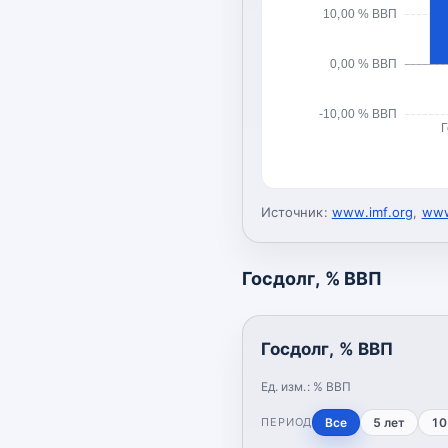
10,00 % ВВП
0,00 % ВВП
-10,00 % ВВП
Г
Источник:
www.imf.org
,
www
Госдолг, % ВВП
Госдолг, % ВВП
Ед. изм.:
% ВВП
ПЕРИОД
Все
5 лет
10