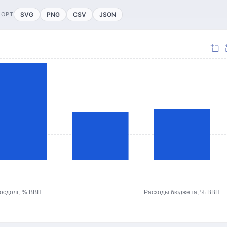
ПОРТ
SVG
PNG
CSV
JSON
осдолг, % ВВП
Расходы бюджета, % ВВП