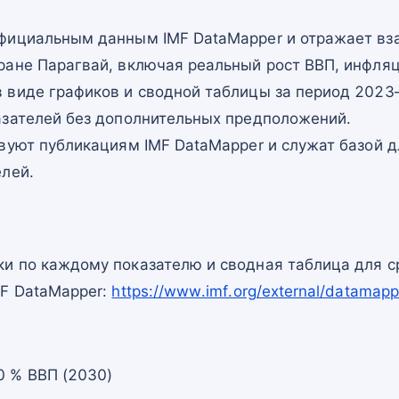
фициальным данным IMF DataMapper и отражает в
ране Парагвай, включая реальный рост ВВП, инфляц
 виде графиков и сводной таблицы за период 2023–
азателей без дополнительных предположений.
вуют публикациям IMF DataMapper и служат базой 
елей.
и по каждому показателю и сводная таблица для с
MF DataMapper:
https://www.imf.org/external/datam
0 % ВВП (2030)