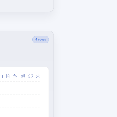
4
точек