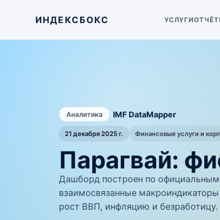
ИНДЕКСБОКС
УСЛУГИ
ОТЧЁТ
/
IMF DataMapper
Аналитика
21 декабря 2025 г.
Финансовые услуги и кор
Парагвай: фи
Дашборд построен по официальным 
взаимосвязанные макроиндикаторы 
рост ВВП, инфляцию и безработицу.