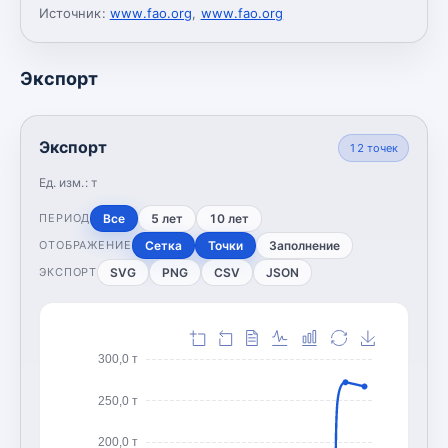
Источник:
www.fao.org
,
www.fao.org
Экспорт
Экспорт
12
точек
Ед. изм.:
т
Все
5 лет
10 лет
ПЕРИОД
Сетка
Точки
Заполнение
ОТОБРАЖЕНИЕ
SVG
PNG
CSV
JSON
ЭКСПОРТ
300,0 т
250,0 т
200,0 т