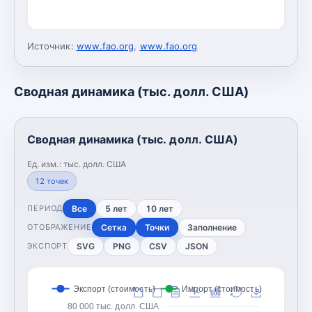
Источник:
www.fao.org
,
www.fao.org
Сводная динамика (тыс. долл. США)
Сводная динамика (тыс. долл. США)
Ед. изм.:
тыс. долл. США
12
точек
Все
5 лет
10 лет
ПЕРИОД
Сетка
Точки
Заполнение
ОТОБРАЖЕНИЕ
SVG
PNG
CSV
JSON
ЭКСПОРТ
Экспорт (стоимость)
Импорт (стоимость)
80 000 тыс. долл. США