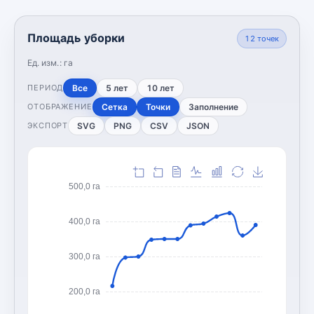
Площадь уборки
12
точек
Ед. изм.:
га
Все
5 лет
10 лет
ПЕРИОД
Сетка
Точки
Заполнение
ОТОБРАЖЕНИЕ
SVG
PNG
CSV
JSON
ЭКСПОРТ
500,0 га
400,0 га
300,0 га
200,0 га