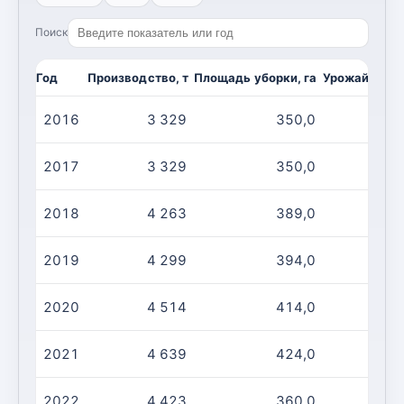
Поиск
Год
Производство, т
Площадь уборки, га
Урожайность,
2016
3 329
350,0
2017
3 329
350,0
2018
4 263
389,0
1
2019
4 299
394,0
1
2020
4 514
414,0
1
2021
4 639
424,0
1
2022
4 423
360,0
1