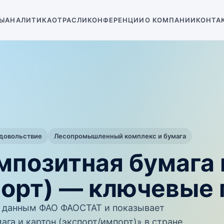
Ы
АНАЛИТИКА
ОТРАСЛИ
КОНФЕРЕНЦИИ
О КОМПАНИИ
КОНТА
одовольствие
Лесопромышленный комплекс и бумага
мпозитная бумага 
порт) — ключевые 
 данным ФАО ФАОСТАТ и показывает
га и картон (экспорт/импорт)» в стране