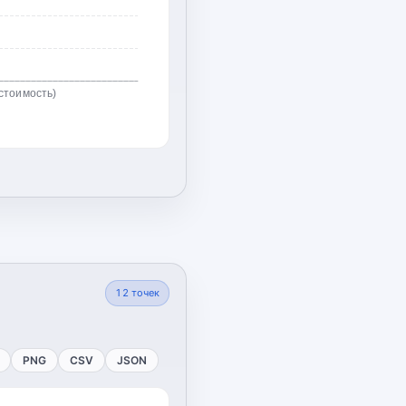
стоимость)
12
точек
PNG
CSV
JSON