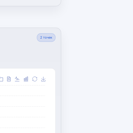
2
точек