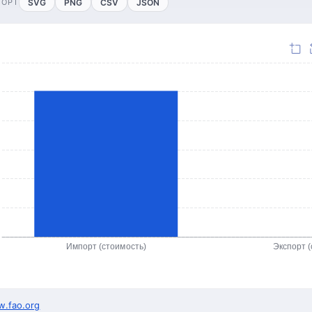
ПОРТ
SVG
PNG
CSV
JSON
Импорт (стоимость)
Экспорт (
.fao.org