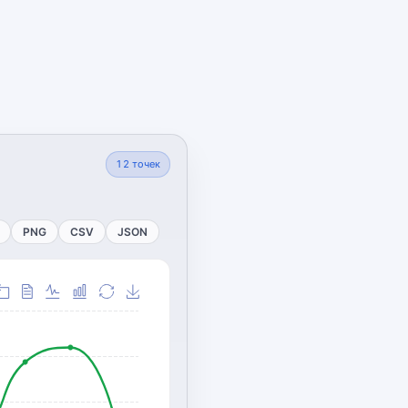
12
точек
PNG
CSV
JSON