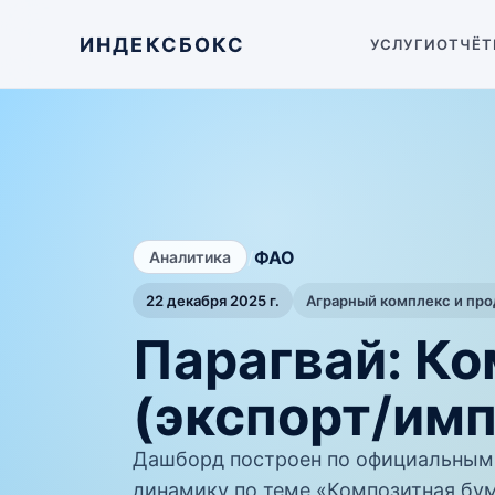
ИНДЕКСБОКС
УСЛУГИ
ОТЧЁТ
/
ФАО
Аналитика
22 декабря 2025 г.
Аграрный комплекс и пр
Парагвай: Ко
(экспорт/им
Дашборд построен по официальным
динамику по теме «Композитная бума