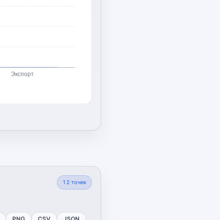
Экспорт
12
точек
PNG
CSV
JSON