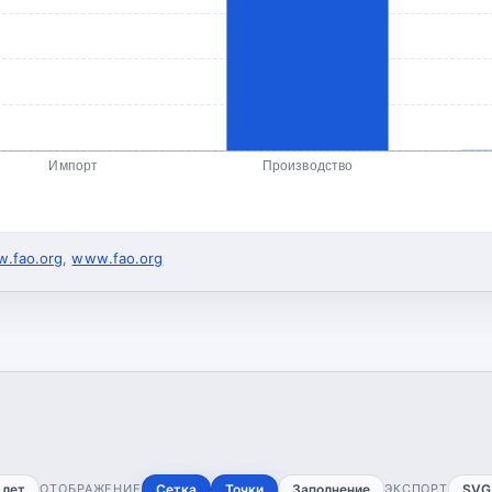
Импорт
Производство
.fao.org
,
www.fao.org
 лет
ОТОБРАЖЕНИЕ
Сетка
Точки
Заполнение
ЭКСПОРТ
SVG