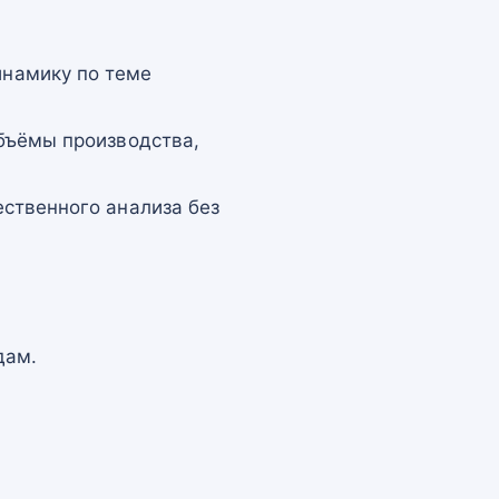
намику по теме
бъёмы производства,
ственного анализа без
дам.