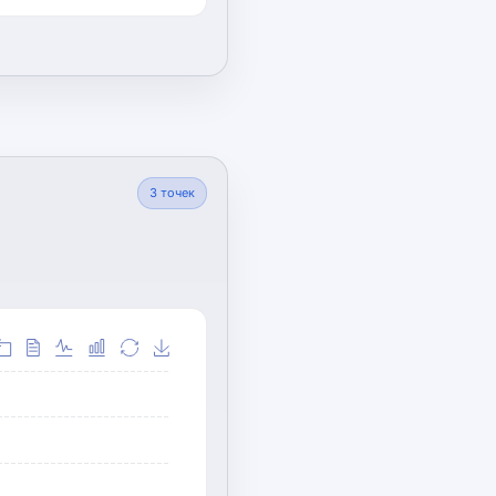
3
точек