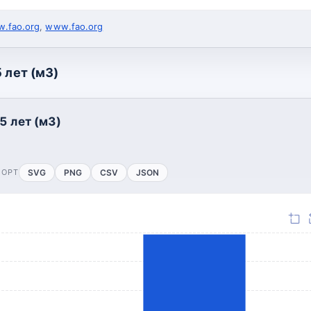
.fao.org
,
www.fao.org
 лет (м3)
5 лет (м3)
ПОРТ
SVG
PNG
CSV
JSON