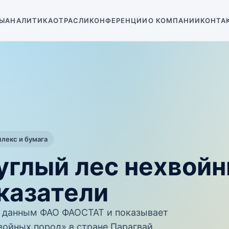
Ы
АНАЛИТИКА
ОТРАСЛИ
КОНФЕРЕНЦИИ
О КОМПАНИИ
КОНТА
екс и бумага
углый лес нехвой
казатели
 данным ФАО ФАОСТАТ и показывает
войных пород» в стране Парагвай.