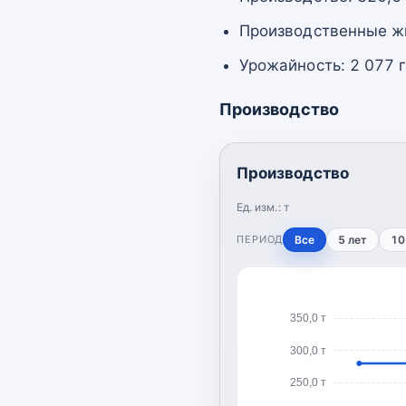
Производственные жи
Урожайность: 2 077 г
Производство
Производство
Ед. изм.:
т
ПЕРИОД
Все
5 лет
10
350,0 т
300,0 т
250,0 т