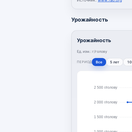
Урожайность
Урожайность
Ед. изм.:
г/голову
ПЕРИОД
Все
5 лет
10
2 500 г/голову
2 000 г/голову
1 500 г/голову
1 000 г/голову