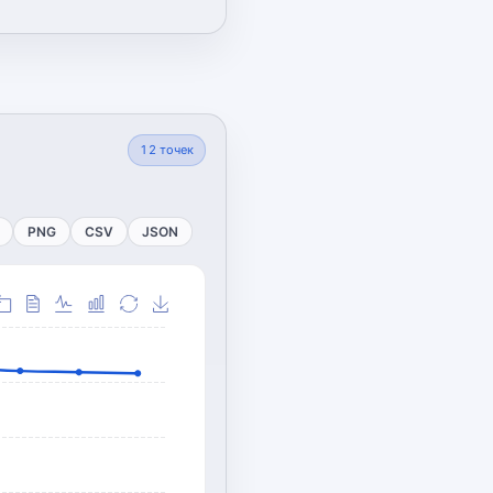
12
точек
PNG
CSV
JSON