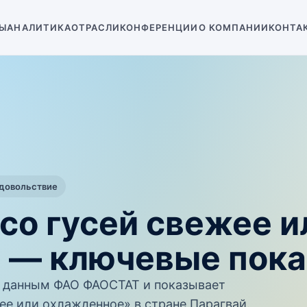
Ы
АНАЛИТИКА
ОТРАСЛИ
КОНФЕРЕНЦИИ
О КОМПАНИИ
КОНТА
одовольствие
со гусей свежее и
 — ключевые пока
 данным ФАО ФАОСТАТ и показывает
ее или охлажденное» в стране Парагвай.