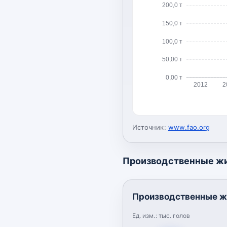
200,0 т
150,0 т
100,0 т
50,00 т
0,00 т
2012
2
Источник:
www.fao.org
Производственные ж
Производственные ж
Ед. изм.:
тыс. голов