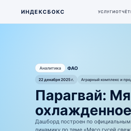
ИНДЕКСБОКС
УСЛУГИ
ОТЧЁТ
/
ФАО
Аналитика
22 декабря 2025 г.
Аграрный комплекс и пр
Парагвай: Мя
охлажденное
Дашборд построен по официальным
динамику по теме «Мясо гусей свеж