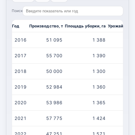
Поиск
Год
Производство, т
Площадь уборки, га
Урожайность,
2016
51 095
1 388
3
2017
55 700
1 390
4
2018
50 000
1 300
3
2019
52 984
1 360
3
2020
53 986
1 365
3
2021
57 775
1 424
4
2022
47 251
1 571
3