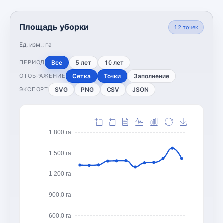
Площадь уборки
12
точек
Ед. изм.:
га
Все
5 лет
10 лет
ПЕРИОД
Сетка
Точки
Заполнение
ОТОБРАЖЕНИЕ
SVG
PNG
CSV
JSON
ЭКСПОРТ
1 800 га
1 500 га
1 200 га
900,0 га
600,0 га