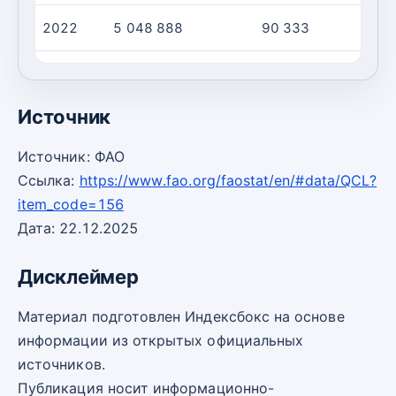
2022
5 048 888
90 333
5
2023
6 858 400
110 600
6
Источник
Источник: ФАО
Ссылка:
https://www.fao.org/faostat/en/#data/QCL?
item_code=156
Дата: 22.12.2025
Дисклеймер
Материал подготовлен Индексбокс на основе
информации из открытых официальных
источников.
Публикация носит информационно-