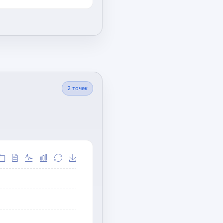
2
точек