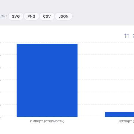
ПОРТ
SVG
PNG
CSV
JSON
А
А
А
А
А
А
А
Импорт (стоимость)
Экспорт 