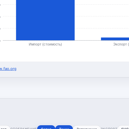
А
А
А
А
Импорт (стоимость)
Экспорт 
.fao.org
ОТОБРАЖЕНИЕ
ЭКСПОРТ