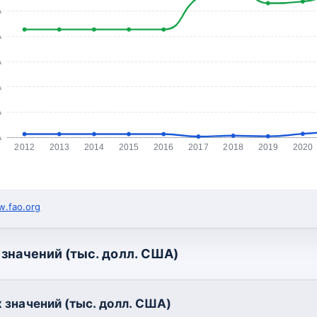
А
А
А
А
А
А
2012
2013
2014
2015
2016
2017
2018
2019
2020
.fao.org
значений (тыс. долл. США)
 значений (тыс. долл. США)