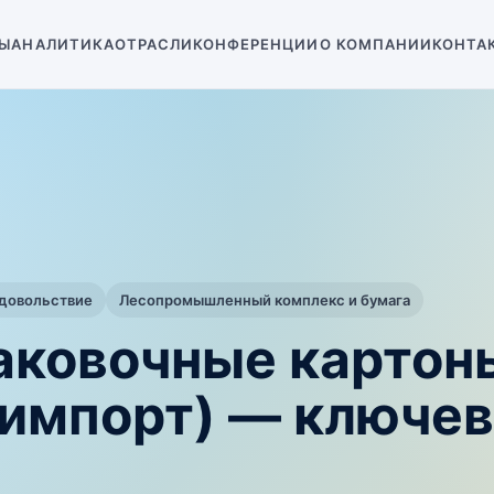
Ы
АНАЛИТИКА
ОТРАСЛИ
КОНФЕРЕНЦИИ
О КОМПАНИИ
КОНТА
одовольствие
Лесопромышленный комплекс и бумага
аковочные картоны
т/импорт) — ключе