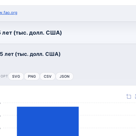
.fao.org
 лет (тыс. долл. США)
5 лет (тыс. долл. США)
ПОРТ
SVG
PNG
CSV
JSON
А
А
А