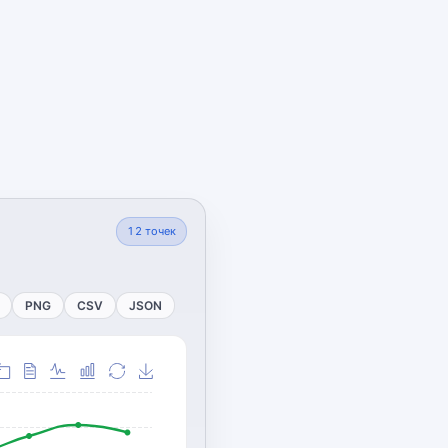
12
точек
PNG
CSV
JSON