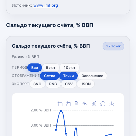
Источник:
www.imf.org
Сальдо текущего счёта, % ВВП
Сальдо текущего счёта, % ВВП
12
точек
Ед. изм.:
% ВВП
Все
5 лет
10 лет
ПЕРИОД
Сетка
Точки
Заполнение
ОТОБРАЖЕНИЕ
SVG
PNG
CSV
JSON
ЭКСПОРТ
2,00 % ВВП
0,00 % ВВП