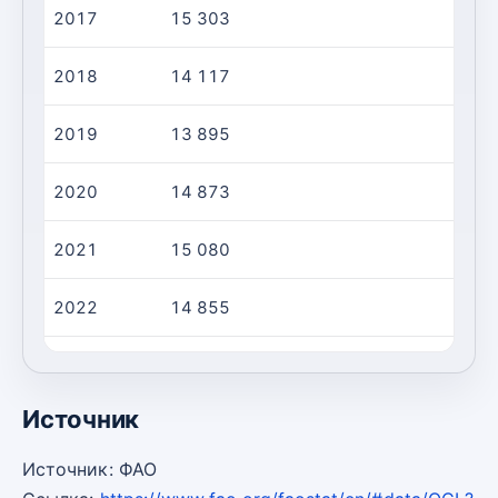
2017
15 303
2 
2018
14 117
2 
2019
13 895
1 
2020
14 873
2 
2021
15 080
2 
2022
14 855
2 
2023
13 341
2 
Источник
Источник: ФАО