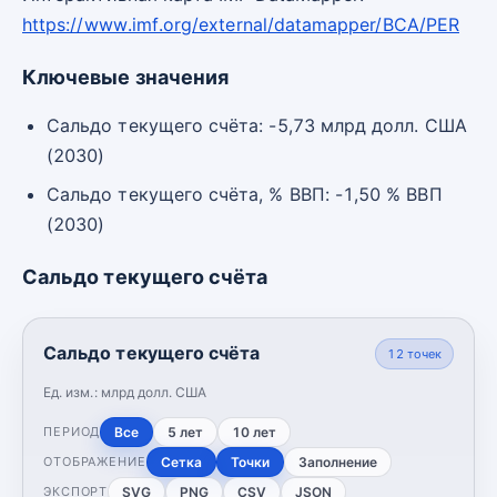
https://www.imf.org/external/datamapper/BCA/PER
Ключевые значения
Сальдо текущего счёта: -5,73 млрд долл. США
(2030)
Сальдо текущего счёта, % ВВП: -1,50 % ВВП
(2030)
Сальдо текущего счёта
Сальдо текущего счёта
12
точек
Ед. изм.:
млрд долл. США
Все
5 лет
10 лет
ПЕРИОД
Сетка
Точки
Заполнение
ОТОБРАЖЕНИЕ
SVG
PNG
CSV
JSON
ЭКСПОРТ