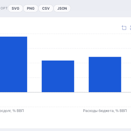
ПОРТ
SVG
PNG
CSV
JSON
осдолг, % ВВП
Расходы бюджета, % ВВП