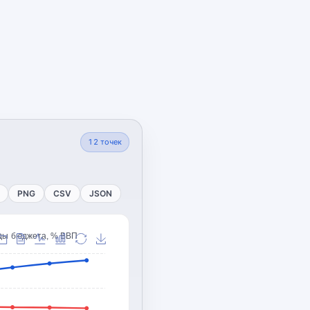
12
точек
PNG
CSV
JSON
ды бюджета, % ВВП