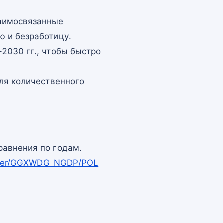
заимосвязанные
ю и безработицу.
2030 гг., чтобы быстро
для количественного
равнения по годам.
apper/GGXWDG_NGDP/POL