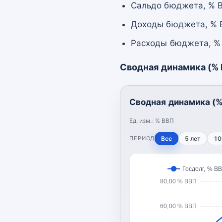
Сальдо бюджета, % В
Доходы бюджета, % В
Расходы бюджета, % 
Сводная динамика (%
Сводная динамика (%
Ед. изм.:
% ВВП
ПЕРИОД
Все
5 лет
10
Госдолг, % В
80,00 % ВВП
60,00 % ВВП