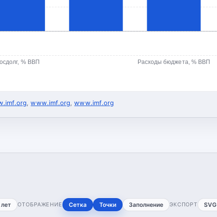
осдолг, % ВВП
Расходы бюджета, % ВВП
.imf.org
,
www.imf.org
,
www.imf.org
 лет
ОТОБРАЖЕНИЕ
Сетка
Точки
Заполнение
ЭКСПОРТ
SVG