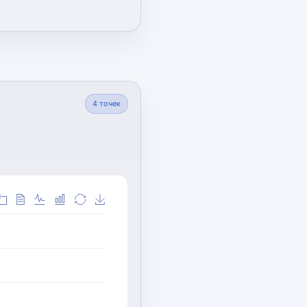
4
точек