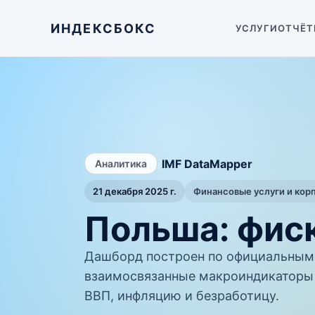
ИНДЕКСБОКС
УСЛУГИ
ОТЧЁТ
/
IMF DataMapper
Аналитика
21 декабря 2025 г.
Финансовые услуги и кор
Польша: фис
Дашборд построен по официальным 
взаимосвязанные макроиндикаторы 
ВВП, инфляцию и безработицу.