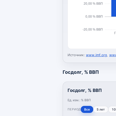
20,00 % ВВП
0,00 % ВВП
-20,00 % ВВП
Г
Источник:
www.imf.org
,
www
Госдолг, % ВВП
Госдолг, % ВВП
Ед. изм.:
% ВВП
ПЕРИОД
Все
5 лет
10