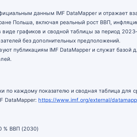
фициальным данным IMF DataMapper и отражает в
ране Польша, включая реальный рост ВВП, инфляци
 виде графиков и сводной таблицы за период 2023–
азателей без дополнительных предположений.
вуют публикациям IMF DataMapper и служат базой 
елей.
и по каждому показателю и сводная таблица для с
MF DataMapper:
https://www.imf.org/external/datam
0 % ВВП (2030)