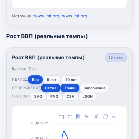
Источник:
www.imf.org
,
www.imf.org
Рост ВВП (реальные темпы)
Рост ВВП (реальные темпы)
12
точек
Ед. изм.:
% г/г
Все
5 лет
10 лет
ПЕРИОД
Сетка
Точки
Заполнение
ОТОБРАЖЕНИЕ
SVG
PNG
CSV
JSON
ЭКСПОРТ
8,00 % г/г
6,00 % г/г