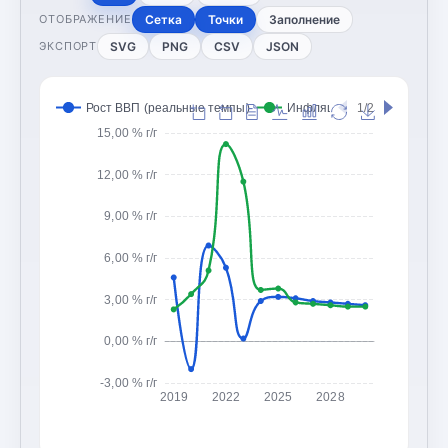
Сетка
Точки
Заполнение
ОТОБРАЖЕНИЕ
SVG
PNG
CSV
JSON
ЭКСПОРТ
Рост ВВП (реальные темпы)
Инфляция (CPI, изменение
1/2
15,00 % г/г
12,00 % г/г
9,00 % г/г
6,00 % г/г
3,00 % г/г
0,00 % г/г
-3,00 % г/г
2019
2022
2025
2028