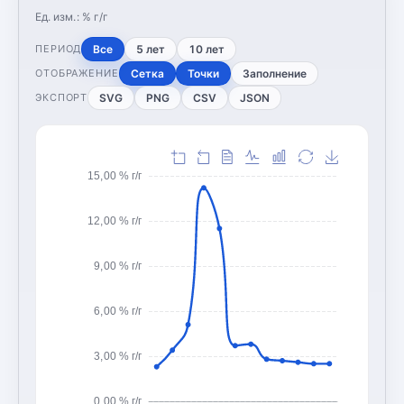
Ед. изм.:
% г/г
Все
5 лет
10 лет
ПЕРИОД
Сетка
Точки
Заполнение
ОТОБРАЖЕНИЕ
SVG
PNG
CSV
JSON
ЭКСПОРТ
15,00 % г/г
12,00 % г/г
9,00 % г/г
6,00 % г/г
3,00 % г/г
0,00 % г/г