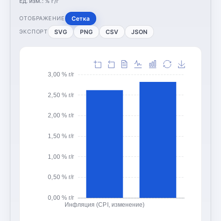
Ед. изм.:
% г/г
Сетка
ОТОБРАЖЕНИЕ
SVG
PNG
CSV
JSON
ЭКСПОРТ
3,00 % г/г
2,50 % г/г
2,00 % г/г
1,50 % г/г
1,00 % г/г
0,50 % г/г
0,00 % г/г
Инфляция (CPI, изменение)