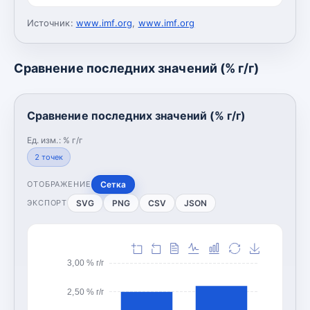
Источник:
www.imf.org
,
www.imf.org
Сравнение последних значений (% г/г)
Сравнение последних значений (% г/г)
Ед. изм.:
% г/г
2
точек
Сетка
ОТОБРАЖЕНИЕ
SVG
PNG
CSV
JSON
ЭКСПОРТ
3,00 % г/г
2,50 % г/г