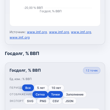
-20,00 % ВВП
Госдолг, % ВВП
Источник:
www.imf.org
,
www.imf.org
,
www.imf.org
,
www.imf.org
Госдолг, % ВВП
Госдолг, % ВВП
12
точек
Ед. изм.:
% ВВП
Все
5 лет
10 лет
ПЕРИОД
Сетка
Точки
Заполнение
ОТОБРАЖЕНИЕ
SVG
PNG
CSV
JSON
ЭКСПОРТ