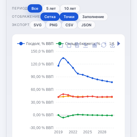
Все
5 лет
10 лет
ПЕРИОД
Сетка
Точки
Заполнение
ОТОБРАЖЕНИЕ
SVG
PNG
CSV
JSON
ЭКСПОРТ
Госдолг, % ВВП
Сальдо бюджета, % ВВП
1/4
Доходы 
150,0 % ВВП
120,0 % ВВП
90,00 % ВВП
60,00 % ВВП
30,00 % ВВП
0,00 % ВВП
-30,00 % ВВП
2019
2022
2025
2028