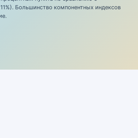
-11%). Большинство компонентных индексов
ие.