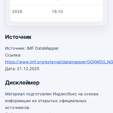
2029
19,10
-0
2030
18,90
-0
Источник
Источник: IMF DataMapper
Ссылка:
https://www.imf.org/external/datamapper/GGXWDG_N
Дата: 21.12.2025
Дисклеймер
Материал подготовлен Индексбокс на основе
информации из открытых официальных
источников.