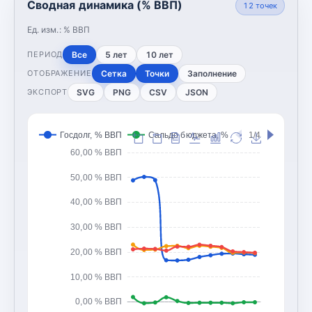
Сводная динамика (% ВВП)
12
точек
Ед. изм.:
% ВВП
Все
5 лет
10 лет
ПЕРИОД
Сетка
Точки
Заполнение
ОТОБРАЖЕНИЕ
SVG
PNG
CSV
JSON
ЭКСПОРТ
Госдолг, % ВВП
Сальдо бюджета, % ВВП
1/4
Доходы 
60,00 % ВВП
50,00 % ВВП
40,00 % ВВП
30,00 % ВВП
20,00 % ВВП
10,00 % ВВП
0,00 % ВВП