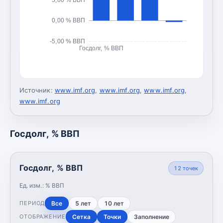
0,00 % ВВП
-5,00 % ВВП
Госдолг, % ВВП
Источник:
www.imf.org
,
www.imf.org
,
www.imf.org
,
www.imf.org
Госдолг, % ВВП
Госдолг, % ВВП
12
точек
Ед. изм.:
% ВВП
Все
5 лет
10 лет
ПЕРИОД
Сетка
Точки
Заполнение
ОТОБРАЖЕНИЕ