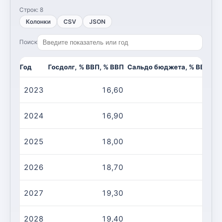
Строк:
8
Колонки
CSV
JSON
Поиск
Год
Госдолг, % ВВП, % ВВП
Сальдо бюджета, % ВВП, %
2023
16,60
0
2024
16,90
-0
2025
18,00
-0
2026
18,70
-0
2027
19,30
-0
2028
19,40
-0