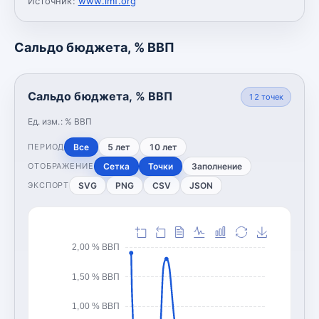
Источник:
www.imf.org
Сальдо бюджета, % ВВП
Сальдо бюджета, % ВВП
12
точек
Ед. изм.:
% ВВП
Все
5 лет
10 лет
ПЕРИОД
Сетка
Точки
Заполнение
ОТОБРАЖЕНИЕ
SVG
PNG
CSV
JSON
ЭКСПОРТ
2,00 % ВВП
1,50 % ВВП
1,00 % ВВП