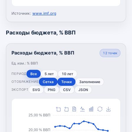
Источник:
www.imf.org
Расходы бюджета, % ВВП
Расходы бюджета, % ВВП
12
точек
Ед. изм.:
% ВВП
Все
5 лет
10 лет
ПЕРИОД
Сетка
Точки
Заполнение
ОТОБРАЖЕНИЕ
SVG
PNG
CSV
JSON
ЭКСПОРТ
25,00 % ВВП
20,00 % ВВП