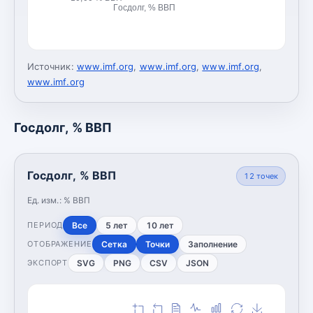
Госдолг, % ВВП
Источник:
www.imf.org
,
www.imf.org
,
www.imf.org
,
www.imf.org
Госдолг, % ВВП
Госдолг, % ВВП
12
точек
Ед. изм.:
% ВВП
Все
5 лет
10 лет
ПЕРИОД
Сетка
Точки
Заполнение
ОТОБРАЖЕНИЕ
SVG
PNG
CSV
JSON
ЭКСПОРТ