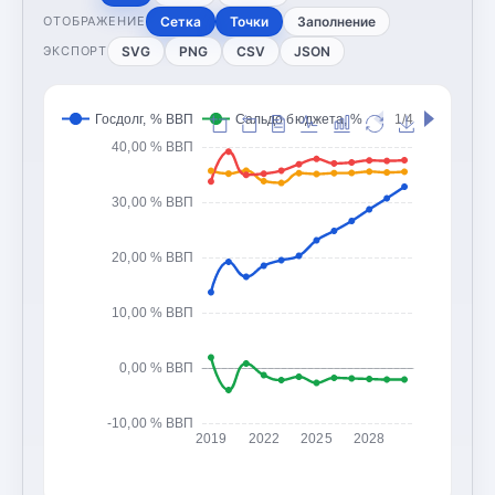
Сетка
Точки
Заполнение
ОТОБРАЖЕНИЕ
SVG
PNG
CSV
JSON
ЭКСПОРТ
Госдолг, % ВВП
Сальдо бюджета, % ВВП
1/4
Доходы 
40,00 % ВВП
30,00 % ВВП
20,00 % ВВП
10,00 % ВВП
0,00 % ВВП
-10,00 % ВВП
2019
2022
2025
2028