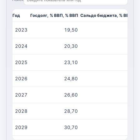
Год
Госдолг, % ВВП, % ВВП
Сальдо бюджета, % ВВП, %
2023
19,50
-2
2024
20,30
-1
2025
23,10
-2
2026
24,80
-1
2027
26,60
-1
2028
28,70
-2
2029
30,70
-2