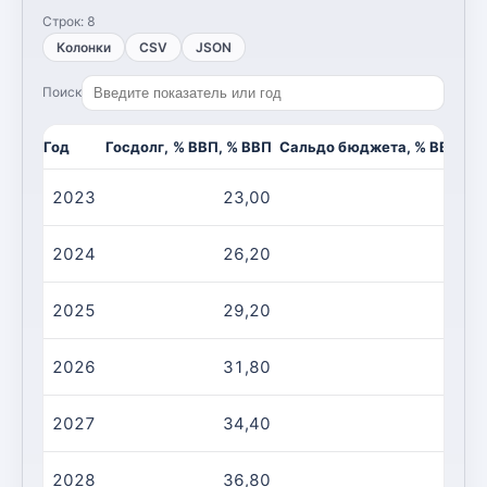
Строк:
8
Колонки
CSV
JSON
Поиск
Год
Госдолг, % ВВП, % ВВП
Сальдо бюджета, % ВВП, %
2023
23,00
-1
2024
26,20
-2
2025
29,20
-3
2026
31,80
-3
2027
34,40
-3
2028
36,80
-3