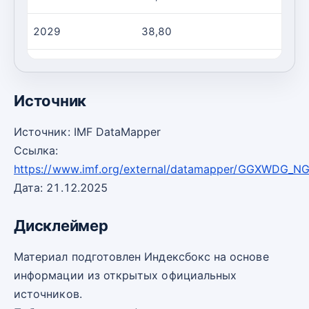
2029
38,80
-3
2030
40,70
-3
Источник
Источник: IMF DataMapper
Ссылка:
https://www.imf.org/external/datamapper/GGXWDG_
Дата: 21.12.2025
Дисклеймер
Материал подготовлен Индексбокс на основе
информации из открытых официальных
источников.