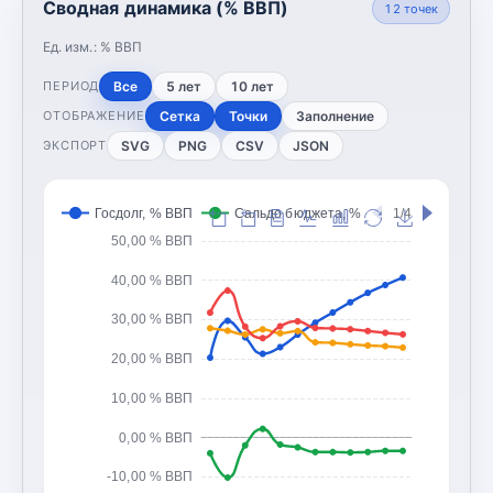
Сводная динамика (% ВВП)
12
точек
Ед. изм.:
% ВВП
Все
5 лет
10 лет
ПЕРИОД
Сетка
Точки
Заполнение
ОТОБРАЖЕНИЕ
SVG
PNG
CSV
JSON
ЭКСПОРТ
Госдолг, % ВВП
Сальдо бюджета, % ВВП
1/4
Доходы 
50,00 % ВВП
40,00 % ВВП
30,00 % ВВП
20,00 % ВВП
10,00 % ВВП
0,00 % ВВП
-10,00 % ВВП