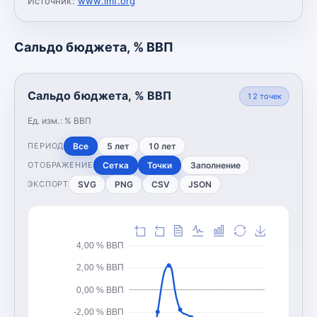
Источник:
www.imf.org
Сальдо бюджета, % ВВП
Сальдо бюджета, % ВВП
12
точек
Ед. изм.:
% ВВП
Все
5 лет
10 лет
ПЕРИОД
Сетка
Точки
Заполнение
ОТОБРАЖЕНИЕ
SVG
PNG
CSV
JSON
ЭКСПОРТ
4,00 % ВВП
2,00 % ВВП
0,00 % ВВП
-2,00 % ВВП