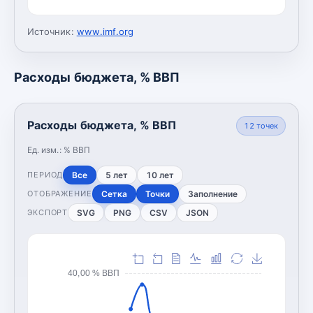
Источник:
www.imf.org
Расходы бюджета, % ВВП
Расходы бюджета, % ВВП
12
точек
Ед. изм.:
% ВВП
Все
5 лет
10 лет
ПЕРИОД
Сетка
Точки
Заполнение
ОТОБРАЖЕНИЕ
SVG
PNG
CSV
JSON
ЭКСПОРТ
40,00 % ВВП