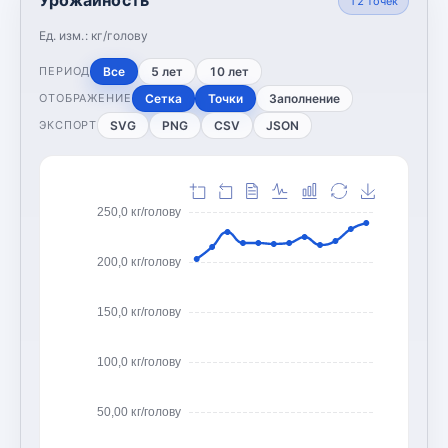
12
точек
Ед. изм.:
кг/голову
Все
5 лет
10 лет
ПЕРИОД
Сетка
Точки
Заполнение
ОТОБРАЖЕНИЕ
SVG
PNG
CSV
JSON
ЭКСПОРТ
250,0 кг/голову
200,0 кг/голову
150,0 кг/голову
100,0 кг/голову
50,00 кг/голову