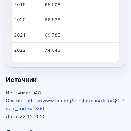
2019
65 008
2
2020
66 926
3
2021
69 785
3
2022
74 043
3
2023
74 986
3
Источник
Источник: ФАО
Ссылка:
https://www.fao.org/faostat/en/#data/QCL?
item_code=1806
Дата: 22.12.2025