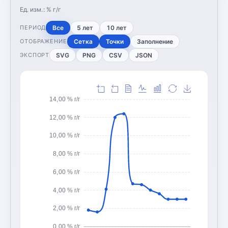
Ед. изм.:
% г/г
Все
5 лет
10 лет
ПЕРИОД
Сетка
Точки
Заполнение
ОТОБРАЖЕНИЕ
SVG
PNG
CSV
JSON
ЭКСПОРТ
14,00 % г/г
12,00 % г/г
10,00 % г/г
8,00 % г/г
6,00 % г/г
4,00 % г/г
2,00 % г/г
0,00 % г/г