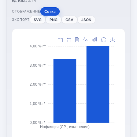
Ед. изм.:
% г/г
Сетка
ОТОБРАЖЕНИЕ
SVG
PNG
CSV
JSON
ЭКСПОРТ
4,00 % г/г
3,00 % г/г
2,00 % г/г
1,00 % г/г
0,00 % г/г
Инфляция (CPI, изменение)