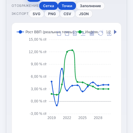
Сетка
Точки
Заполнение
ОТОБРАЖЕНИЕ
SVG
PNG
CSV
JSON
ЭКСПОРТ
Рост ВВП (реальные темпы)
Инфляция (CPI, изменение
1/2
15,00 % г/г
12,00 % г/г
9,00 % г/г
6,00 % г/г
3,00 % г/г
0,00 % г/г
-3,00 % г/г
2019
2022
2025
2028