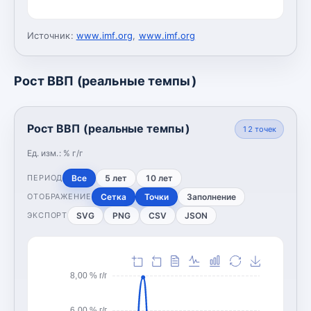
Источник:
www.imf.org
,
www.imf.org
Рост ВВП (реальные темпы)
Рост ВВП (реальные темпы)
12
точек
Ед. изм.:
% г/г
Все
5 лет
10 лет
ПЕРИОД
Сетка
Точки
Заполнение
ОТОБРАЖЕНИЕ
SVG
PNG
CSV
JSON
ЭКСПОРТ
8,00 % г/г
6,00 % г/г