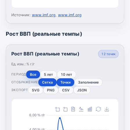
Источник:
www.imf.org
,
www.imf.org
Рост ВВП (реальные темпы)
Рост ВВП (реальные темпы)
12
точек
Ед. изм.:
% г/г
Все
5 лет
10 лет
ПЕРИОД
Сетка
Точки
Заполнение
ОТОБРАЖЕНИЕ
SVG
PNG
CSV
JSON
ЭКСПОРТ
6,00 % г/г
4,00 % г/г