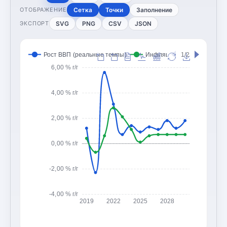
Сетка
Точки
Заполнение
ОТОБРАЖЕНИЕ
SVG
PNG
CSV
JSON
ЭКСПОРТ
Рост ВВП (реальные темпы)
Инфляция (CPI, изменение
1/2
6,00 % г/г
4,00 % г/г
2,00 % г/г
0,00 % г/г
-2,00 % г/г
-4,00 % г/г
2019
2022
2025
2028