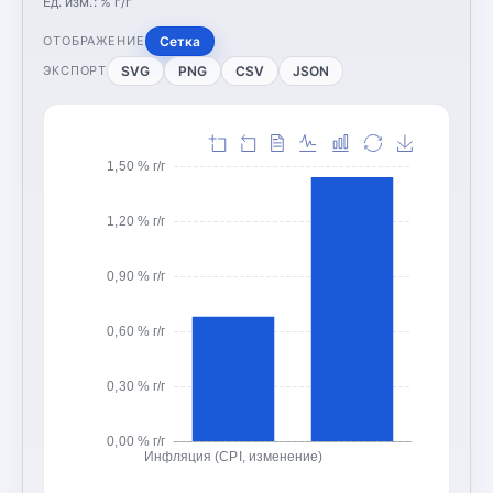
Ед. изм.:
% г/г
Сетка
ОТОБРАЖЕНИЕ
SVG
PNG
CSV
JSON
ЭКСПОРТ
1,50 % г/г
1,20 % г/г
0,90 % г/г
0,60 % г/г
0,30 % г/г
0,00 % г/г
Инфляция (CPI, изменение)