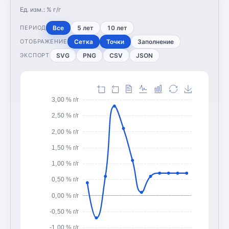
Ед. изм.:
% г/г
Все
5 лет
10 лет
ПЕРИОД
Сетка
Точки
Заполнение
ОТОБРАЖЕНИЕ
SVG
PNG
CSV
JSON
ЭКСПОРТ
3,00 % г/г
2,50 % г/г
2,00 % г/г
1,50 % г/г
1,00 % г/г
0,50 % г/г
0,00 % г/г
-0,50 % г/г
-1,00 % г/г