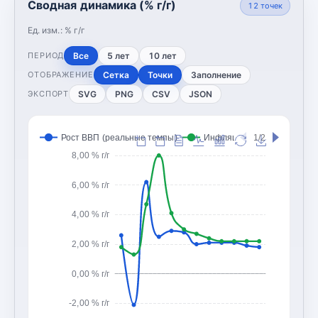
Сводная динамика (% г/г)
12
точек
Ед. изм.:
% г/г
Все
5 лет
10 лет
ПЕРИОД
Сетка
Точки
Заполнение
ОТОБРАЖЕНИЕ
SVG
PNG
CSV
JSON
ЭКСПОРТ
Рост ВВП (реальные темпы)
Инфляция (CPI, изменение
1/2
8,00 % г/г
6,00 % г/г
4,00 % г/г
2,00 % г/г
0,00 % г/г
-2,00 % г/г