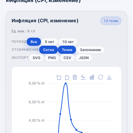
Инфляция (CPI, изменение)
Инфляция (CPI, изменение)
12
точек
Ед. изм.:
% г/г
Все
5 лет
10 лет
ПЕРИОД
Сетка
Точки
Заполнение
ОТОБРАЖЕНИЕ
SVG
PNG
CSV
JSON
ЭКСПОРТ
8,00 % г/г
6,00 % г/г
4,00 % г/г