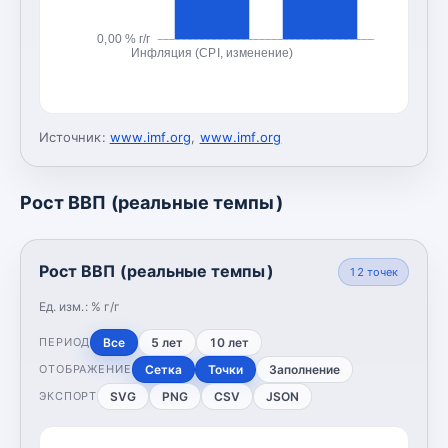
0,00 % г/г
Инфляция (CPI, изменение)
Источник:
www.imf.org
,
www.imf.org
Рост ВВП (реальные темпы)
Рост ВВП (реальные темпы)
12
точек
Ед. изм.:
% г/г
Все
5 лет
10 лет
ПЕРИОД
Сетка
Точки
Заполнение
ОТОБРАЖЕНИЕ
SVG
PNG
CSV
JSON
ЭКСПОРТ