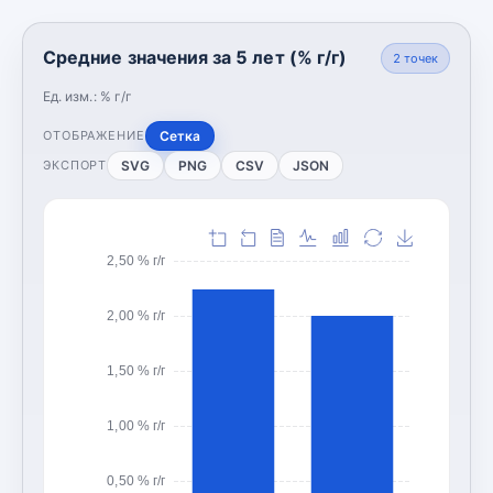
Средние значения за 5 лет (% г/г)
2
точек
Ед. изм.:
% г/г
Сетка
ОТОБРАЖЕНИЕ
SVG
PNG
CSV
JSON
ЭКСПОРТ
2,50 % г/г
2,00 % г/г
1,50 % г/г
1,00 % г/г
0,50 % г/г