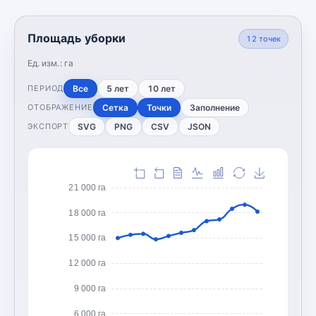
Площадь уборки
12
точек
Ед. изм.:
га
Все
5 лет
10 лет
ПЕРИОД
Сетка
Точки
Заполнение
ОТОБРАЖЕНИЕ
SVG
PNG
CSV
JSON
ЭКСПОРТ
21 000 га
18 000 га
15 000 га
12 000 га
9 000 га
6 000 га