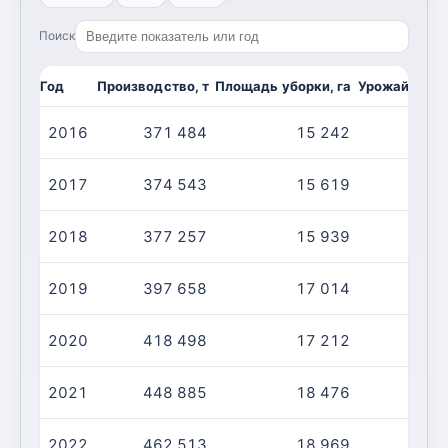
Поиск
Год
Производство, т
Площадь уборки, га
Урожайность,
2016
371 484
15 242
2
2017
374 543
15 619
2
2018
377 257
15 939
2
2019
397 658
17 014
2
2020
418 498
17 212
2
2021
448 885
18 476
2
2022
462 513
18 969
2