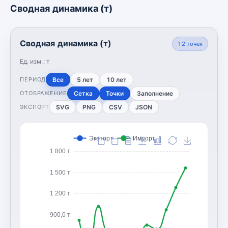
Сводная динамика (т)
Сводная динамика (т)
12
точек
Ед. изм.:
т
Все
5 лет
10 лет
ПЕРИОД
Сетка
Точки
Заполнение
ОТОБРАЖЕНИЕ
SVG
PNG
CSV
JSON
ЭКСПОРТ
Экспорт
Импорт
1 800 т
1 500 т
1 200 т
900,0 т