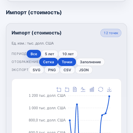
Импорт (стоимость)
Импорт (стоимость)
12
точек
Ед. изм.:
тыс. долл. США
Все
5 лет
10 лет
ПЕРИОД
Сетка
Точки
Заполнение
ОТОБРАЖЕНИЕ
SVG
PNG
CSV
JSON
ЭКСПОРТ
1 200 тыс. долл. США
1 000 тыс. долл. США
800,0 тыс. долл. США
600,0 тыс. долл. США