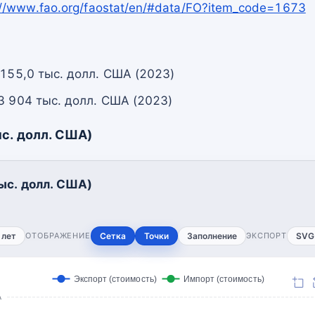
://www.fao.org/faostat/en/#data/FO?item_code=1673
 155,0 тыс. долл. США (2023)
3 904 тыс. долл. США (2023)
с. долл. США)
ыс. долл. США)
 лет
ОТОБРАЖЕНИЕ
Сетка
Точки
Заполнение
ЭКСПОРТ
SVG
Экспорт (стоимость)
Импорт (стоимость)
А