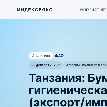
ИНДЕКСБОКС
УСЛУГИ
ОТЧЁТ
/
ФАО
Аналитика
22 декабря 2025 г.
Аграрный комплекс и пр
Танзания: Бу
гигиеническа
(экспорт/имп