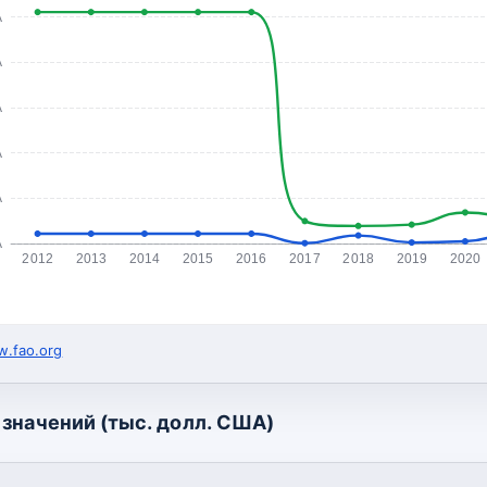
А
А
А
А
А
А
2012
2013
2014
2015
2016
2017
2018
2019
2020
.fao.org
значений (тыс. долл. США)