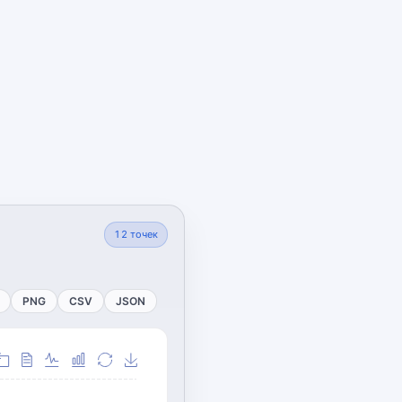
12
точек
PNG
CSV
JSON