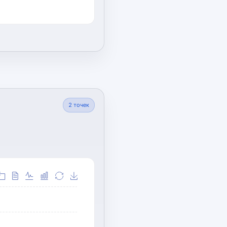
2
точек