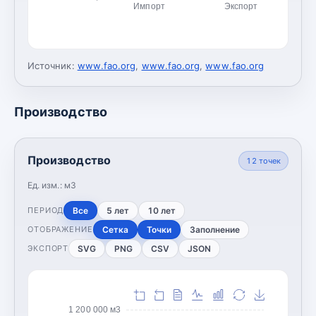
Импорт
Экспорт
Источник:
www.fao.org
,
www.fao.org
,
www.fao.org
Производство
Производство
12
точек
Ед. изм.:
м3
Все
5 лет
10 лет
ПЕРИОД
Сетка
Точки
Заполнение
ОТОБРАЖЕНИЕ
SVG
PNG
CSV
JSON
ЭКСПОРТ
1 200 000 м3