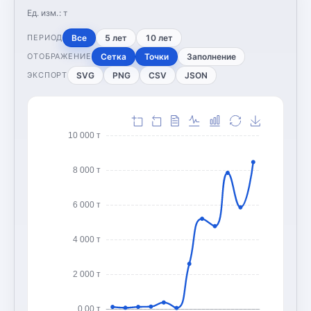
Ед. изм.:
т
Все
5 лет
10 лет
ПЕРИОД
Сетка
Точки
Заполнение
ОТОБРАЖЕНИЕ
SVG
PNG
CSV
JSON
ЭКСПОРТ
10 000 т
8 000 т
6 000 т
4 000 т
2 000 т
0,00 т