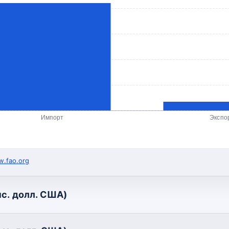
Импорт
Экспо
.fao.org
с. долл. США)