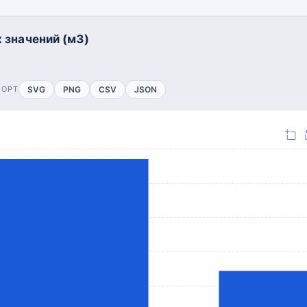
 значений (м3)
ПОРТ
SVG
PNG
CSV
JSON