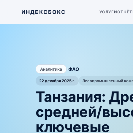
ИНДЕКСБОКС
УСЛУГИ
ОТЧЁТ
/
ФАО
Аналитика
22 декабря 2025 г.
Лесопромышленный компл
Танзания: Др
средней/выс
ключевые