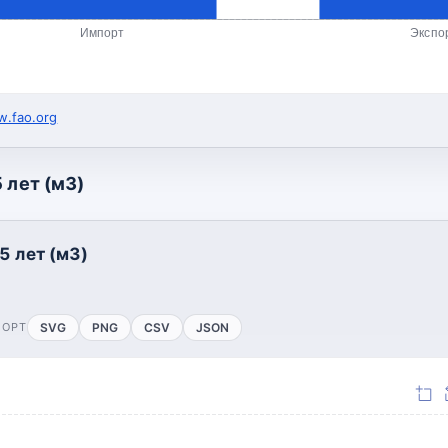
Импорт
Экспо
.fao.org
 лет (м3)
5 лет (м3)
ПОРТ
SVG
PNG
CSV
JSON