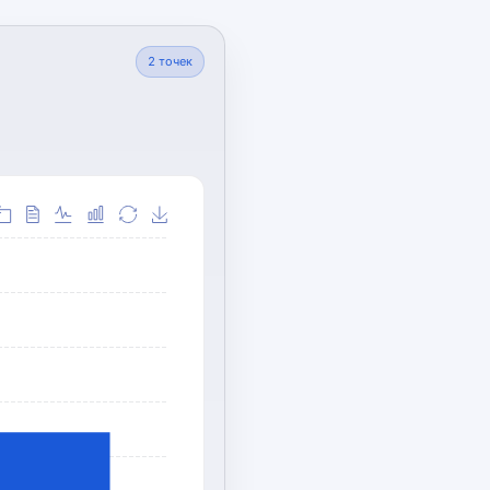
2
точек