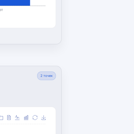
рт
2
точек