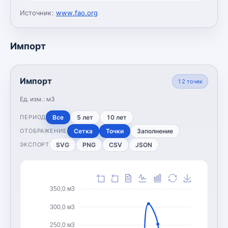
Источник:
www.fao.org
Импорт
Импорт
12
точек
Ед. изм.:
м3
Все
5 лет
10 лет
ПЕРИОД
Сетка
Точки
Заполнение
ОТОБРАЖЕНИЕ
SVG
PNG
CSV
JSON
ЭКСПОРТ
350,0 м3
300,0 м3
250,0 м3