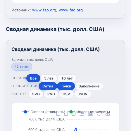
Источник:
www.fao.org
,
www.fao.org
Сводная динамика (тыс. долл. США)
Сводная динамика (тыс. долл. США)
Ед. изм.:
тыс. долл. США
12
точек
Все
5 лет
10 лет
ПЕРИОД
Сетка
Точки
Заполнение
ОТОБРАЖЕНИЕ
SVG
PNG
CSV
JSON
ЭКСПОРТ
Экспорт (стоимость)
Импорт (стоимость)
700,0 тыс. долл. США
600,0 тыс. долл. США