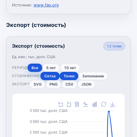
Источник:
www.fao.org
Экспорт (стоимость)
Экспорт (стоимость)
12
точек
Ед. изм.:
тыс. долл. США
Все
5 лет
10 лет
ПЕРИОД
Сетка
Точки
Заполнение
ОТОБРАЖЕНИЕ
SVG
PNG
CSV
JSON
ЭКСПОРТ
3 500 тыс. долл. США
3 000 тыс. долл. США
2 500 тыс. долл. США