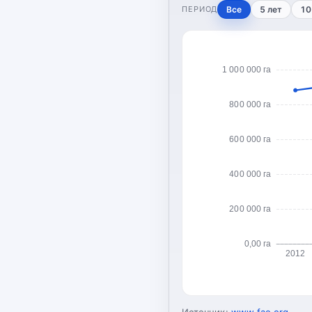
ПЕРИОД
Все
5 лет
10
1 000 000 га
800 000 га
600 000 га
400 000 га
200 000 га
0,00 га
2012
Источник:
www.fao.org