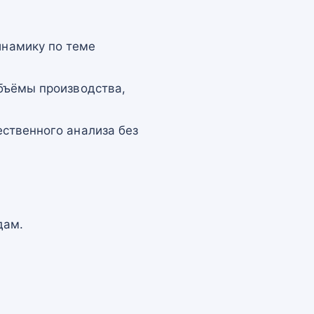
намику по теме
бъёмы производства,
ственного анализа без
дам.