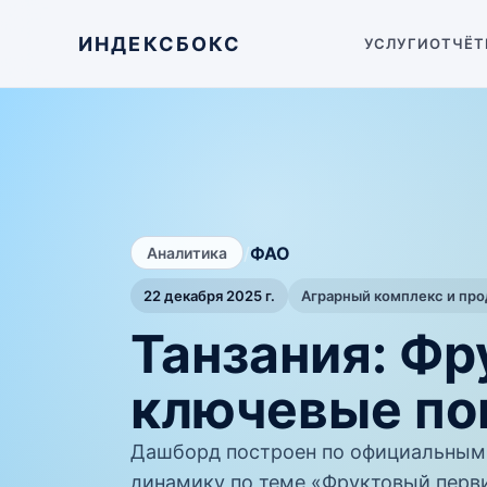
ИНДЕКСБОКС
УСЛУГИ
ОТЧЁТ
/
ФАО
Аналитика
22 декабря 2025 г.
Аграрный комплекс и пр
Танзания: Ф
ключевые по
Дашборд построен по официальным
динамику по теме «Фруктовый перви