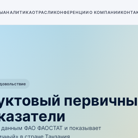
Ы
АНАЛИТИКА
ОТРАСЛИ
КОНФЕРЕНЦИИ
О КОМПАНИИ
КОНТА
одовольствие
руктовый первичн
казатели
 данным ФАО ФАОСТАТ и показывает
чный» в стране Танзания.