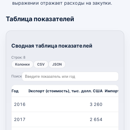
выражении отражает расходы на закупки.
Таблица показателей
Сводная таблица показателей
Строк:
8
Колонки
CSV
JSON
Поиск
Год
Экспорт (стоимость), тыс. долл. США
Импорт (сто
2016
3 260
2017
2 654