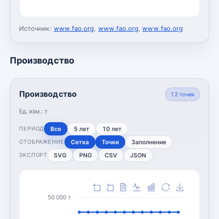
Источник:
www.fao.org
,
www.fao.org
,
www.fao.org
Производство
Производство
12
точек
Ед. изм.:
т
Все
5 лет
10 лет
ПЕРИОД
Сетка
Точки
Заполнение
ОТОБРАЖЕНИЕ
SVG
PNG
CSV
JSON
ЭКСПОРТ
50 000 т