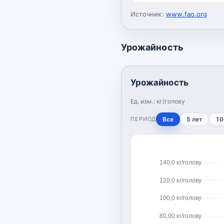
Источник:
www.fao.org
Урожайность
Урожайность
Ед. изм.:
кг/голову
ПЕРИОД
Все
5 лет
10
140,0 кг/голову
120,0 кг/голову
100,0 кг/голову
80,00 кг/голову