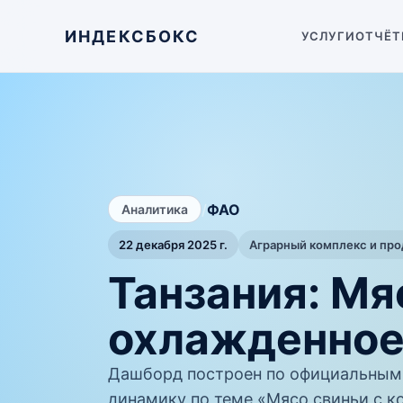
ИНДЕКСБОКС
УСЛУГИ
ОТЧЁТ
/
ФАО
Аналитика
22 декабря 2025 г.
Аграрный комплекс и пр
Танзания: Мя
охлажденное
Дашборд построен по официальным
динамику по теме «Мясо свиньи с к