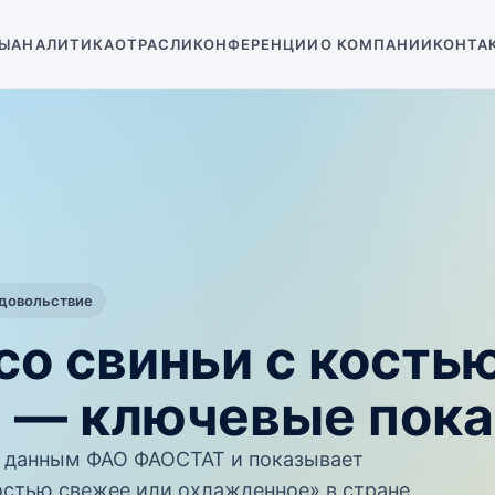
Ы
АНАЛИТИКА
ОТРАСЛИ
КОНФЕРЕНЦИИ
О КОМПАНИИ
КОНТА
одовольствие
со свиньи с кость
 — ключевые пока
 данным ФАО ФАОСТАТ и показывает
остью свежее или охлажденное» в стране