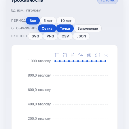
12
точек
Ед. изм.:
г/голову
Все
5 лет
10 лет
ПЕРИОД
Сетка
Точки
Заполнение
ОТОБРАЖЕНИЕ
SVG
PNG
CSV
JSON
ЭКСПОРТ
1 000 г/голову
800,0 г/голову
600,0 г/голову
400,0 г/голову
200,0 г/голову