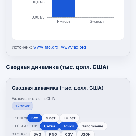
100,0 м3
0,00 м3
Импорт
Экспорт
Источник:
www.fao.org
,
www.fao.org
Сводная динамика (тыс. долл. США)
Сводная динамика (тыс. долл. США)
Ед. изм.:
тыс. долл. США
12
точек
Все
5 лет
10 лет
ПЕРИОД
Сетка
Точки
Заполнение
ОТОБРАЖЕНИЕ
SVG
PNG
CSV
JSON
ЭКСПОРТ