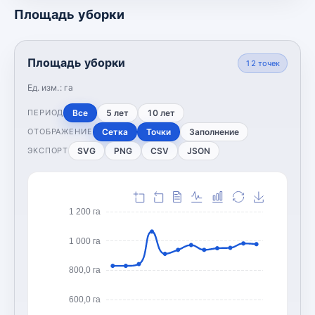
Площадь уборки
Площадь уборки
12
точек
Ед. изм.:
га
Все
5 лет
10 лет
ПЕРИОД
Сетка
Точки
Заполнение
ОТОБРАЖЕНИЕ
SVG
PNG
CSV
JSON
ЭКСПОРТ
1 200 га
1 000 га
800,0 га
600,0 га