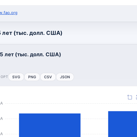
.fao.org
 лет (тыс. долл. США)
5 лет (тыс. долл. США)
ПОРТ
SVG
PNG
CSV
JSON
ША
ША
ША