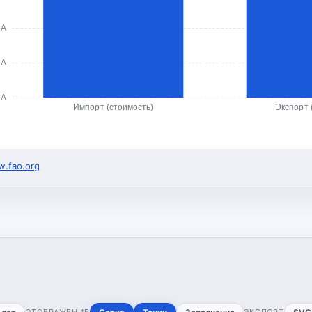
ША
ША
ША
Импорт (стоимость)
Экспорт 
.fao.org
ОТОБРАЖЕНИЕ
ЭКСПОРТ