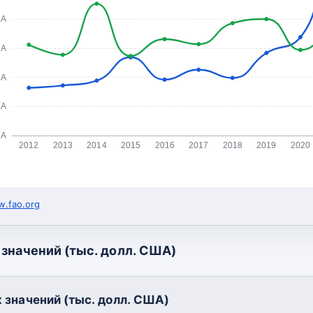
ША
ША
ША
ША
ША
2012
2013
2014
2015
2016
2017
2018
2019
2020
.fao.org
значений (тыс. долл. США)
 значений (тыс. долл. США)