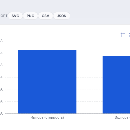
ПОРТ
SVG
PNG
CSV
JSON
ША
ША
ША
ША
ША
ША
ША
Импорт (стоимость)
Экспорт 