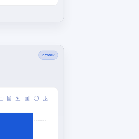
2
точек