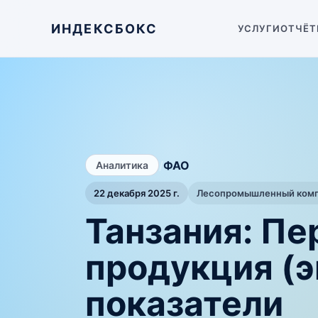
ИНДЕКСБОКС
УСЛУГИ
ОТЧЁТ
/
ФАО
Аналитика
22 декабря 2025 г.
Лесопромышленный компл
Танзания: Пе
продукция (
показатели