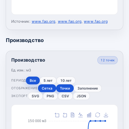
Источник:
www.fao.org
,
www.fao.org
,
www.fao.org
Производство
Производство
12
точек
Ед. изм.:
м3
Все
5 лет
10 лет
ПЕРИОД
Сетка
Точки
Заполнение
ОТОБРАЖЕНИЕ
SVG
PNG
CSV
JSON
ЭКСПОРТ
150 000 м3