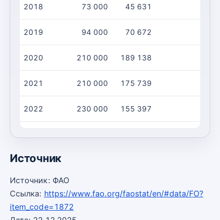
2018
73 000
45 631
2019
94 000
70 672
2020
210 000
189 138
2021
210 000
175 739
2022
230 000
155 397
2023
240 000
155 397
Источник
Источник: ФАО
Ссылка:
https://www.fao.org/faostat/en/#data/FO?
item_code=1872