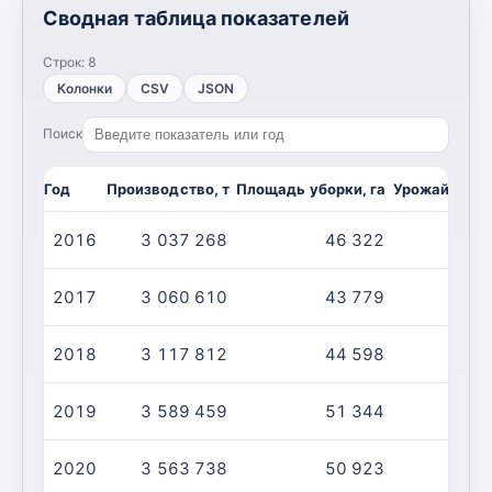
Сводная таблица показателей
Строк:
8
Колонки
CSV
JSON
Поиск
Год
Производство, т
Площадь уборки, га
Урожайность,
2016
3 037 268
46 322
6
2017
3 060 610
43 779
6
2018
3 117 812
44 598
6
2019
3 589 459
51 344
6
2020
3 563 738
50 923
6