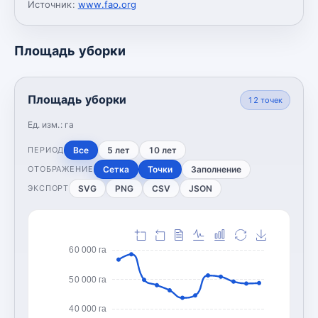
Источник:
www.fao.org
Площадь уборки
Площадь уборки
12
точек
Ед. изм.:
га
Все
5 лет
10 лет
ПЕРИОД
Сетка
Точки
Заполнение
ОТОБРАЖЕНИЕ
SVG
PNG
CSV
JSON
ЭКСПОРТ
60 000 га
50 000 га
40 000 га