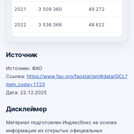
2021
3 509 360
49 272
7
2022
3 536 366
48 622
7
2023
3 588 874
48 778
7
Источник
Источник: ФАО
Ссылка:
https://www.fao.org/faostat/en/#data/QCL?
item_code=1723
Дата: 22.12.2025
Дисклеймер
Материал подготовлен Индексбокс на основе
информации из открытых официальных