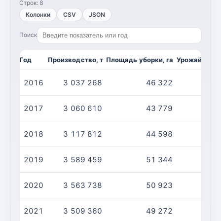
Строк:
8
Колонки
CSV
JSON
Поиск
Год
Производство, т
Площадь уборки, га
Урожайность,
2016
3 037 268
46 322
6
2017
3 060 610
43 779
6
2018
3 117 812
44 598
6
2019
3 589 459
51 344
6
2020
3 563 738
50 923
6
2021
3 509 360
49 272
7