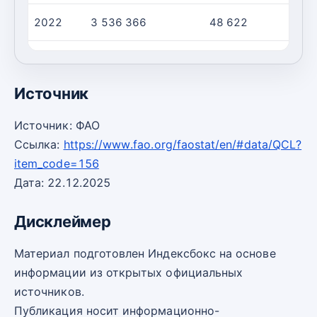
2022
3 536 366
48 622
7
2023
3 588 874
48 778
7
Источник
Источник: ФАО
Ссылка:
https://www.fao.org/faostat/en/#data/QCL?
item_code=156
Дата: 22.12.2025
Дисклеймер
Материал подготовлен Индексбокс на основе
информации из открытых официальных
источников.
Публикация носит информационно-