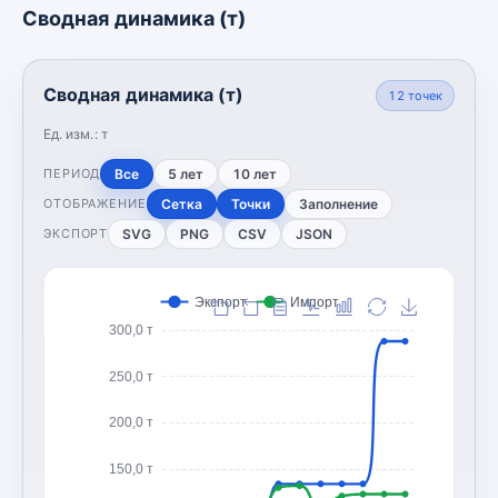
Сводная динамика (т)
Сводная динамика (т)
12
точек
Ед. изм.:
т
Все
5 лет
10 лет
ПЕРИОД
Сетка
Точки
Заполнение
ОТОБРАЖЕНИЕ
SVG
PNG
CSV
JSON
ЭКСПОРТ
Экспорт
Импорт
300,0 т
250,0 т
200,0 т
150,0 т