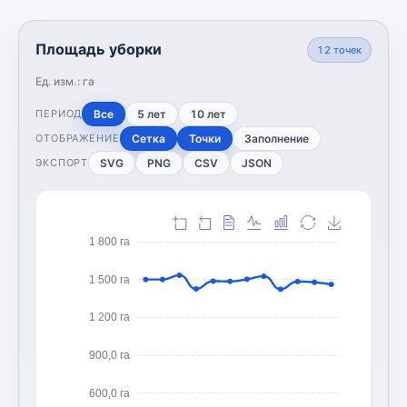
Площадь уборки
12
точек
Ед. изм.:
га
Все
5 лет
10 лет
ПЕРИОД
Сетка
Точки
Заполнение
ОТОБРАЖЕНИЕ
SVG
PNG
CSV
JSON
ЭКСПОРТ
1 800 га
1 500 га
1 200 га
900,0 га
600,0 га