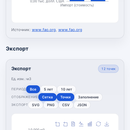
0,00 тыс. долл. США
Импорт (стоимость)
Источник:
www.fao.org
,
www.fao.org
Экспорт
Экспорт
12
точек
Ед. изм.:
м3
Все
5 лет
10 лет
ПЕРИОД
Сетка
Точки
Заполнение
ОТОБРАЖЕНИЕ
SVG
PNG
CSV
JSON
ЭКСПОРТ
10 000 м3