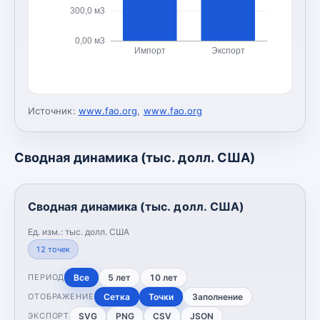
300,0 м3
0,00 м3
Импорт
Экспорт
Источник:
www.fao.org
,
www.fao.org
Сводная динамика (тыс. долл. США)
Сводная динамика (тыс. долл. США)
Ед. изм.:
тыс. долл. США
12
точек
Все
5 лет
10 лет
ПЕРИОД
Сетка
Точки
Заполнение
ОТОБРАЖЕНИЕ
SVG
PNG
CSV
JSON
ЭКСПОРТ