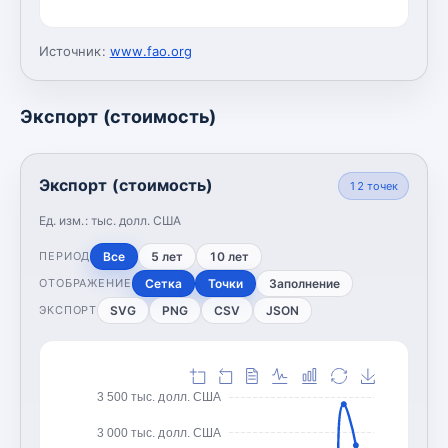
Источник:
www.fao.org
Экспорт (стоимость)
Экспорт (стоимость)
12
точек
Ед. изм.:
тыс. долл. США
Все
5 лет
10 лет
ПЕРИОД
Сетка
Точки
Заполнение
ОТОБРАЖЕНИЕ
SVG
PNG
CSV
JSON
ЭКСПОРТ
3 500 тыс. долл. США
3 000 тыс. долл. США