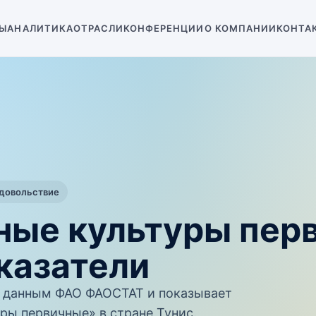
Ы
АНАЛИТИКА
ОТРАСЛИ
КОНФЕРЕНЦИИ
О КОМПАНИИ
КОНТА
одовольствие
рные культуры пер
казатели
 данным ФАО ФАОСТАТ и показывает
ры первичные» в стране Тунис.