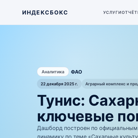
ИНДЕКСБОКС
УСЛУГИ
ОТЧЁТ
/
ФАО
Аналитика
22 декабря 2025 г.
Аграрный комплекс и пр
Тунис: Саха
ключевые по
Дашборд построен по официальным
динамику по теме «Сахарные культу