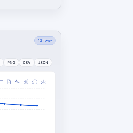
12
точек
PNG
CSV
JSON