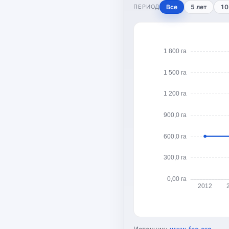
ПЕРИОД
Все
5 лет
10
1 800 га
1 500 га
1 200 га
900,0 га
600,0 га
300,0 га
0,00 га
2012
Источник:
www.fao.org