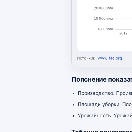
20 000 кг/га
10 000 кг/га
0,00 кг/га
2012
Источник:
www.fao.org
Пояснение показа
Производство. Произ
Площадь уборки. Пло
Урожайность. Урожай
Таблица показате