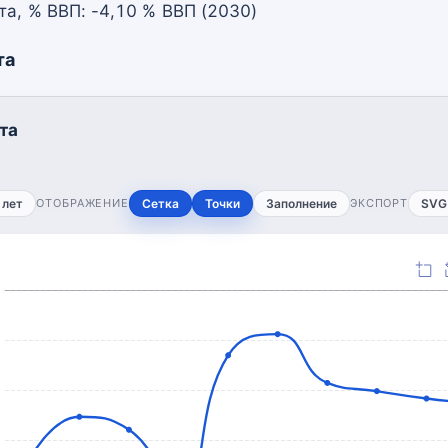
а, % ВВП: -4,10 % ВВП (2030)
та
та
 лет
ОТОБРАЖЕНИЕ
Сетка
Точки
Заполнение
ЭКСПОРТ
SVG