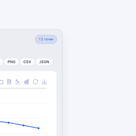
12
точек
PNG
CSV
JSON