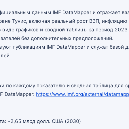
фициальным данным IMF DataMapper и отражает в
ране Тунис, включая реальный рост ВВП, инфляцию 
 виде графиков и сводной таблицы за период 2023–
азателей без дополнительных предположений.
вуют публикациям IMF DataMapper и служат базой 
елей.
и по каждому показателю и сводная таблица для с
MF DataMapper:
https://www.imf.org/external/datama
та: -2,65 млрд долл. США (2030)