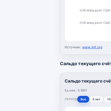
-4,00 млрд долл. США
-5,00 млрд долл. США
Источник:
www.imf.org
Сальдо текущего счёт
Сальдо текущего счё
Ед. изм.:
% ВВП
ПЕРИОД
Все
5 лет
10